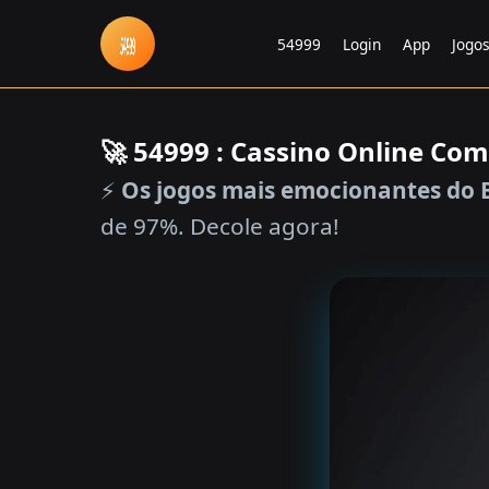
54999
Login
App
Jogo
🚀 54999 : Cassino Online Com
⚡
Os jogos mais emocionantes do B
de 97%. Decole agora!