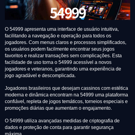
O 54999 apresenta uma interface de usuário intuitiva,
facilitando a navegação e operação para todos os
jogadores. Com menus claros e processos simplificados,
os usuários podem facilmente encontrar seus jogos
favoritos e realizar transações sem complicações. Esta
facilidade de uso torna o 54999 acessível a novos
jogadores e veteranos, garantindo uma experiência de
jogo agradável e descomplicada.
Jogadores brasileiros que desejam cassinos com estética
moderna e dinâmica encontram na 54999 uma plataforma
confiável, repleta de jogos temáticos, torneios especiais e
promoções diárias que aumentam o engajamento.
O 54999 utiliza avançadas medidas de criptografia de
dados e proteção de conta para garantir segurança
máxima.