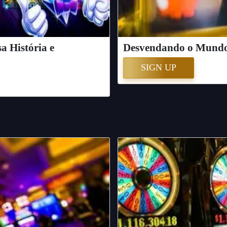
a História e
Desvendando o Mundo 
SIGN UP