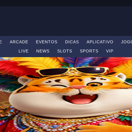
E
ARCADE
EVENTOS
DICAS
APLICATIVO
JOG
LIVE
NEWS
SLOTS
SPORTS
VIP