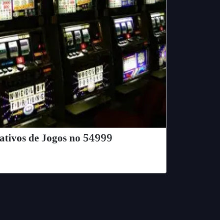
ativos de Jogos no 54999