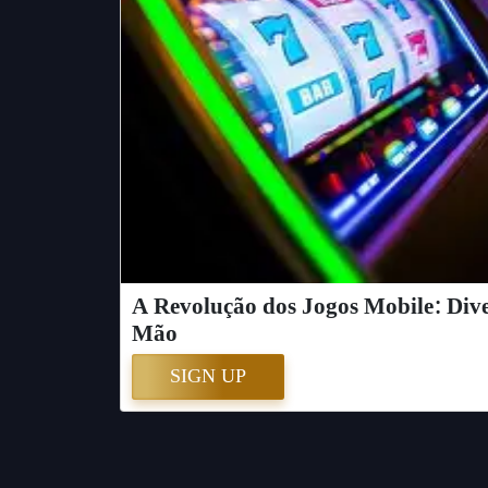
A Revolução dos Jogos Mobile: Div
Mão
SIGN UP