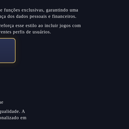
 e funções exclusivas, garantindo uma
ça dos dados pessoais e financeiros.
eforça esse estilo ao incluir jogos com
entes perfis de usuários.
ne
qualidade. A
sonalizado em
.