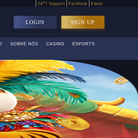
24*7 Support
Facebook
Email
LOGIN
SIGN UP
O
SOBRE NÓS
CASINO
ESPORTS