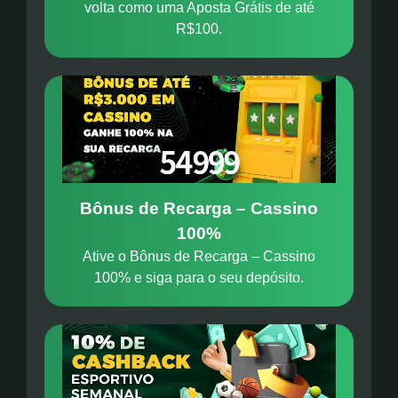
volta como uma Aposta Grátis de até
R$100.
Bônus de Recarga – Cassino
100%
Ative o Bônus de Recarga – Cassino
100% e siga para o seu depósito.