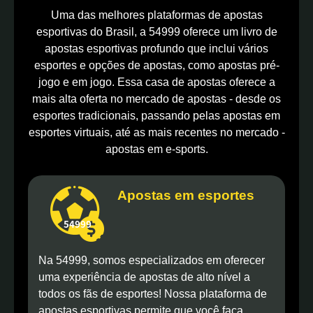
Uma das melhores plataformas de apostas
esportivas do Brasil, a 54999 oferece um livro de
apostas esportivas profundo que inclui vários
esportes e opções de apostas, como apostas pré-
jogo e em jogo. Essa casa de apostas oferece a
mais alta oferta no mercado de apostas - desde os
esportes tradicionais, passando pelas apostas em
esportes virtuais, até as mais recentes no mercado -
apostas em e-sports.
Apostas em esportes
Na 54999, somos especializados em oferecer
uma experiência de apostas de alto nível a
todos os fãs de esportes! Nossa plataforma de
apostas esportivas permite que você faça