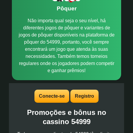
Pôquer
Não importa qual seja o seu nível, há
diferentes jogos de pôquer e variantes de
jogos de pôquer disponíveis na plataforma de
pôquer do 54999, portanto, você sempre
encontrará um jogo que atenda às suas
necessidades. Também temos torneios
regulares onde os jogadores podem competir
e ganhar prêmios!
Conecte-se
Registro
Promoções e bônus no
cassino 54999