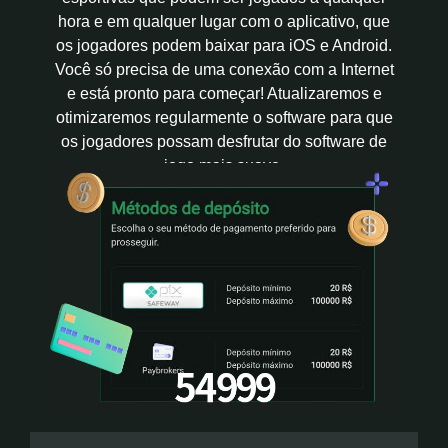
hora e em qualquer lugar com o aplicativo, que
os jogadores podem baixar para iOS e Android.
Você só precisa de uma conexão com a Internet
e está pronto para começar! Atualizaremos e
otimizaremos regularmente o software para que
os jogadores possam desfrutar do software de
jogo mais suave.