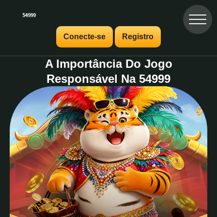
Conecte-se
Registro
A Importância Do Jogo
Responsável Na 54999