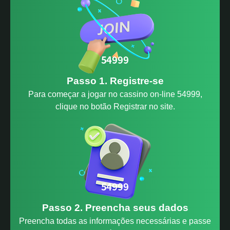
Passo 1. Registre-se
Para começar a jogar no cassino on-line 54999,
clique no botão Registrar no site.
Passo 2. Preencha seus dados
Preencha todas as informações necessárias e passe