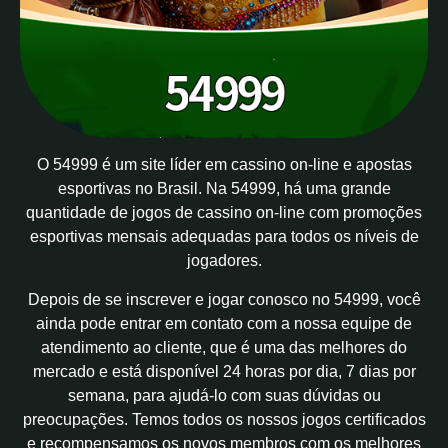
O 54999 é um site líder em cassino on-line e apostas
esportivas no Brasil. Na 54999, há uma grande
quantidade de jogos de cassino on-line com promoções
esportivas mensais adequadas para todos os níveis de
jogadores.
Depois de se inscrever e jogar conosco no 54999, você
ainda pode entrar em contato com a nossa equipe de
atendimento ao cliente, que é uma das melhores do
mercado e está disponível 24 horas por dia, 7 dias por
semana, para ajudá-lo com suas dúvidas ou
preocupações. Temos todos os nossos jogos certificados
e recompensamos os novos membros com os melhores